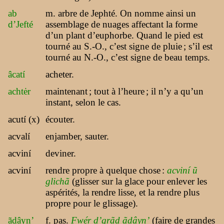
ab
m. arbre de Jephté. On nomme ainsi un
d’Jefté
assemblage de nuages affectant la forme
d’un plant d’euphorbe. Quand le pied est
tourné au S.-O., c’est signe de pluie
; s’il est
tourné au N.-O., c’est signe de beau temps.
âcatí
acheter.
achtėr
maintenant
; tout à l’heure
; il n’y a qu’un
instant, selon le cas.
acutí (x)
écouter.
acvalí
enjamber, sauter.
acviní
deviner.
acviní
rendre propre à quelque chose
:
acviní ũ
glichã
(glisser sur la glace pour enlever les
aspérités, la rendre lisse, et la rendre plus
propre pour le glissage).
ãdâyn’
f. pas.
Fwér d’grãd ãdâyn’
(faire de grandes