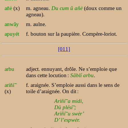
añė
(x)
m. agneau.
Du cum ũ añė
(doux comme un
agneau).
anwây
m. aulne.
apuyét
f. bouton sur la paupière. Compère-loriot.
[011]
arbu
adject. ennuyant, drôle. Ne s’emploie que
dans cette locution
:
Sãblí arbu
.
ariñi
f. araignée. S’emploie aussi dans le sens de
(x)
toile d’araignée. On dit
:
Ariñi
a midi,
Dü plési
;
Ariñi
u swėr’
D’ l’espwėr.