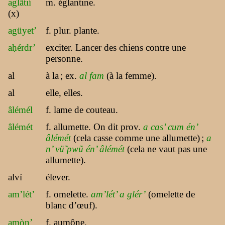
aglãtií
m. églantine.
(x)
agüyet’
f. plur. plante.
aḥérdr’
exciter. Lancer des chiens contre une
personne.
al
à la
; ex.
al fam
(à la femme).
al
elle, elles.
âlémél
f. lame de couteau.
âlémét
f. allumette. On dit prov.
a cas’ cum én’
âlémét
(cela casse comme une allumette)
;
a
n’ vü̃ pwũ én’ âlémét
(cela ne vaut pas une
allumette).
alví
élever.
am’lét’
f. omelette.
am’lét’ a glér’
(omelette de
blanc d’œuf).
amòn’
f. aumône.