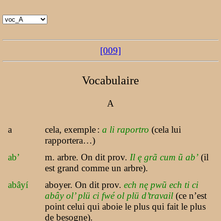
[009]
Vocabulaire
A
a
cela, exemple
:
a li raportro
(cela lui
rapportera…)
ab’
m. arbre. On dit prov.
Il ę grã cum ũ ab’
(il
est grand comme un arbre).
abâyí
aboyer. On dit prov.
ech nę pwũ ech ti ci
abây ol’ plü ci fwé ol plü d’travail
(ce n’est
point celui qui aboie le plus qui fait le plus
de besogne).