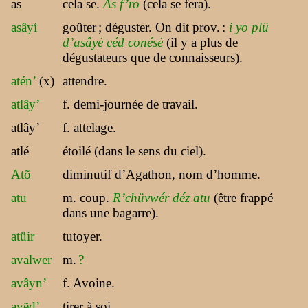
as
cela se.
As f’ro
(cela se fera).
asâyí
goûter
; déguster. On dit prov.
:
i yo plü
d’asâyė céd conésė
(il y a plus de
dégustateurs que de connaisseurs).
atén’
(x)
attendre.
atlây’
f. demi-journée de travail.
atlây’
f. attelage.
atlé
étoilé (dans le sens du ciel).
Atõ
diminutif d’Agathon, nom d’homme.
atu
m. coup.
R’chüvwér déz atu
(être frappé
dans une bagarre).
atüir
tutoyer.
avalwer
m.
?
avâyn’
f. Avoine.
avẽd’
tirer à soi.