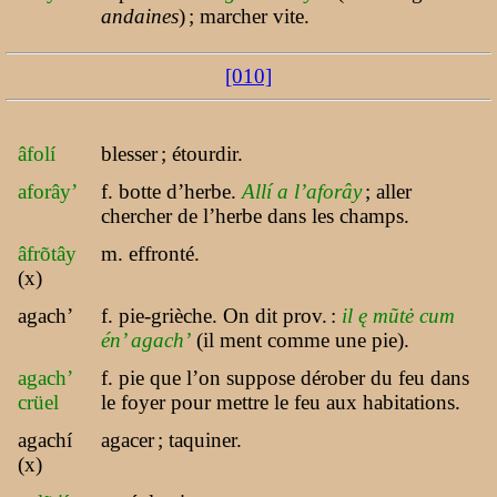
andaines
)
; marcher vite.
[010]
âfolí
blesser
; étourdir.
aforây’
f. botte d’herbe.
Allí a l’aforây
; aller
chercher de l’herbe dans les champs.
âfrõtây
m. effronté.
(x)
agach’
f. pie-grièche. On dit prov.
:
il ę mũtė cum
én’ agach’
(il ment comme une pie).
agach’
f. pie que l’on suppose dérober du feu dans
crüel
le foyer pour mettre le feu aux habitations.
agachí
agacer
; taquiner.
(x)